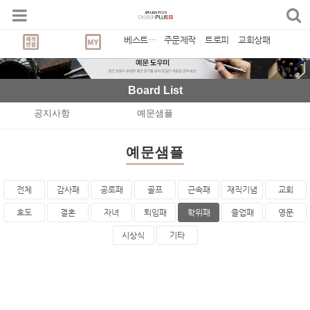
베스트상품
주문제작
트로피
교회상패
Board List
공지사항
예문샘플
예문샘플
전체
감사패
공로패
골프
근속패
재직기념
교회
효도
결혼
자녀
퇴임패
학위패
졸업패
영문
시상식
기타