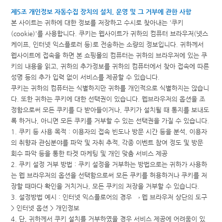
제5조 개인정보 자동수집 장치의 설치, 운영 및 그 거부에 관한 사항
본 사이트는 귀하에 대한 정보를 저장하고 수시로 찾아내는 '쿠키
(cookie)'를 사용합니다. 쿠키는 웹사이트가 귀하의 컴퓨터 브라우저(넷스
케이프, 인터넷 익스플로러 등)로 전송하는 소량의 정보입니다. 귀하께서
웹사이트에 접속을 하면 본 쇼핑몰의 컴퓨터는 귀하의 브라우저에 있는 쿠
키의 내용을 읽고, 귀하의 추가정보를 귀하의 컴퓨터에서 찾아 접속에 따른
성명 등의 추가 입력 없이 서비스를 제공할 수 있습니다.
쿠키는 귀하의 컴퓨터는 식별하지만 귀하를 개인적으로 식별하지는 않습니
다. 또한 귀하는 쿠키에 대한 선택권이 있습니다. 웹브라우저의 옵션을 조
정함으로써 모든 쿠키를 다 받아들이거나, 쿠키가 설치될 때 통지를 보내도
록 하거나, 아니면 모든 쿠키를 거부할 수 있는 선택권을 가질 수 있습니다.
1. 쿠키 등 사용 목적 : 이용자의 접속 빈도나 방문 시간 등을 분석, 이용자
의 취향과 관심분야를 파악 및 자취 추적, 각종 이벤트 참여 정도 및 방문
회수 파악 등을 통한 타겟 마케팅 및 개인 맞춤 서비스 제공
2. 쿠키 설정 거부 방법 : 쿠키 설정을 거부하는 방법으로는 귀하가 사용하
는 웹 브라우저의 옵션을 선택함으로써 모든 쿠키를 허용하거나 쿠키를 저
장할 때마다 확인을 거치거나, 모든 쿠키의 저장을 거부할 수 있습니다.
3. 설정방법 예시 : 인터넷 익스플로어의 경우 → 웹 브라우저 상단의 도구
> 인터넷 옵션 > 개인정보
4. 단, 귀하께서 쿠키 설치를 거부하였을 경우 서비스 제공에 어려움이 있