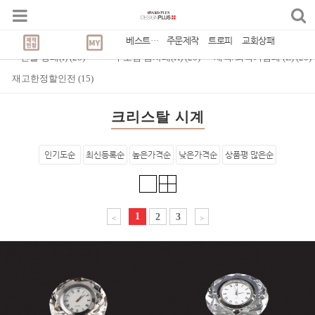
Best Seller
CATEGORY
(
1,631
)
감사/공로패
(
20
)
교회 상패(C)
(
20
)
베스트상품
주문제작
트로피
교회상패
인물 상패(I)
(
20
)
부모님 감사패(H)
(
20
)
재직/퇴직기념패 (E)
(
20
)
재고한정할인전
(
15
)
크리스탈 시계
인기도순
최신등록순
높은가격순
낮은가격순
상품평 많은순
1
2
3
<
>