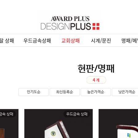
탈 상패
우드금속상패
교회상패
시계/문진
명패/메
현판/명패
4
인기도순
최신등록순
높은가격순
낮은가격순
금속 상패
우드금속 상패