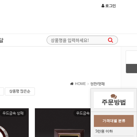
로그인
달
HOME
현판/명패
상품평 많은순
주문방법
우드금속 상패
우드금속 상패
가격대별 분류
5만원 이하