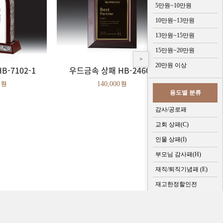
5만원~10만원
10만원~13만원
13만원~15만원
15만원~20만원
>
20만원 이상
-7102-1
우드금속 상패 HB-24601
140,000
용도별 분류
감사/공로패
교회 상패(C)
인물 상패(I)
부모님 감사패(H)
재직/퇴직기념패 (E)
재고한정할인전