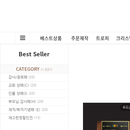
베스트상품
주문제작
트로피
크리스
Best Seller
CATEGORY
(
1,631
)
감사/공로패
(
20
)
교회 상패(C)
(
20
)
인물 상패(I)
(
20
)
부모님 감사패(H)
(
20
)
우드
재직/퇴직기념패 (E)
(
20
)
재고한정할인전
(
15
)