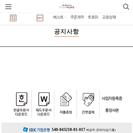
Board List
공지사항
예문샘플
베스트상품
주문제작
트로피
교회상패
공지사항
540-043218-01-017
예금주:굿데이(김기홍)