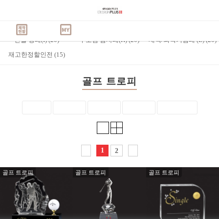
Best Seller
CATEGORY
(
1,631
)
감사/공로패
(
20
)
교회 상패(C)
(
20
)
베스트상품
주문제작
트로피
교회상패
인물 상패(I)
(
20
)
부모님 감사패(H)
(
20
)
재직/퇴직기념패 (E)
(
20
)
재고한정할인전
(
15
)
골프 트로피
인기도순
최신등록순
높은가격순
낮은가격순
상품평 많은순
1
2
<
>
골프 트로피
골프 트로피
골프 트로피