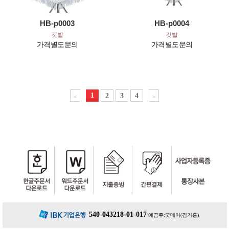
HB-p0003
HB-p0004
깃발
깃발
가격별도문의
가격별도문의
1
2
3
4
<
>
540-043218-01-017
예금주:굿데이(김기홍)