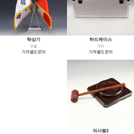
하드케이스
탁상기
기타
깃발
가격별도문의
가격별도문의
의사봉2