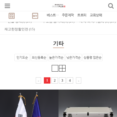
Best Seller
CATEGORY
(
1,631
)
감사/공로패
(
20
)
교회 상패(C)
(
20
)
베스트상품
주문제작
트로피
교회상패
인물 상패(I)
(
20
)
부모님 감사패(H)
(
20
)
재직/퇴직기념패 (E)
(
20
)
재고한정할인전
(
15
)
기타
인기도순
최신등록순
높은가격순
낮은가격순
상품평 많은순
1
2
3
4
<
>