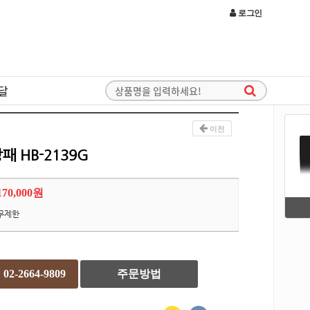
로그인
달
이전
 HB-2139G
170,000원
무제한
02-2664-9809
주문방법