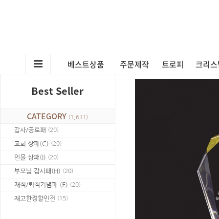
베스트상품
주문제작
트로피
크리스
Best Seller
CATEGORY
(
1,631
)
감사/공로패
(
20
)
교회 상패(C)
(
20
)
인물 상패(I)
(
20
)
부모님 감사패(H)
(
20
)
재직/퇴직기념패 (E)
(
20
)
재고한정할인전
(
15
)