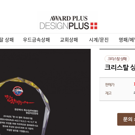
탈 상패
우드금속상패
교회상패
시계/문진
명패/메
크리스탈 상패
크리스탈 상패
판매가
재고
문의 : 