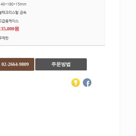
140*180*15mm
블랙크리스탈.금속
고급융케이스
135,000원
무제한
02-2664-9809
주문방법