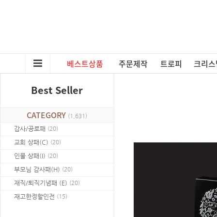
베스트상품
주문제작
트로피
크리스
Best Seller
CATEGORY
(
1,631
)
감사/공로패
(
20
)
교회 상패(C)
(
20
)
인물 상패(I)
(
20
)
부모님 감사패(H)
(
20
)
재직/퇴직기념패 (E)
(
20
)
재고한정할인전
(
15
)