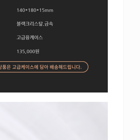
140*180*15mm
블랙크리스탈.금속
고급융케이스
135,000원
상품은 고급케이스에 담아 배송해드립니다.