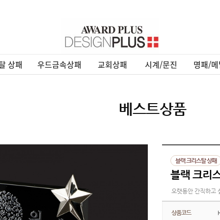
탈 상패
우드금속상패
교회상패
시계/문진
명패/메
베스트상품
블랙 크리스탈 상패
블랙 크리스
오랫동안 간직하고 
상품코드