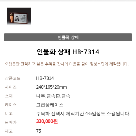
인물화 상패
인물화 상패 HB-7314
오랫동안 간직하고 싶은 추억을 감사의 마음을 담아 정성스럽게 제작합니다.
HB-7314
상품코드
240*165*20mm
사이즈
나무.금속판.금속
소재
고급융케이스
케이스
수묵화 선택시 제작기간 4-5일정도 소용됩니다.
비고
330,000원
판매가
75
재고