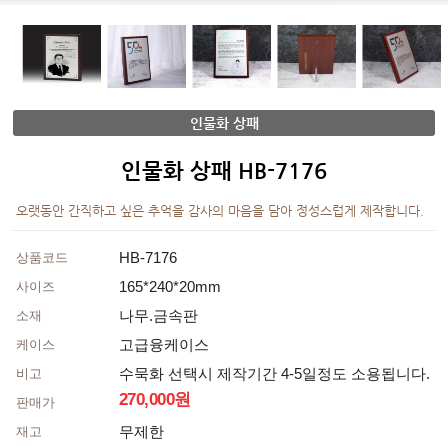
인물화 상패
인물화 상패 HB-7176
오랫동안 간직하고 싶은 추억을 감사의 마음을 담아 정성스럽게 제작합니다.
HB-7176
상품코드
165*240*20mm
사이즈
나무.금속판
소재
고급융케이스
케이스
수묵화 선택시 제작기간 4-5일정도 소용됩니다.
비고
270,000원
판매가
무제한
재고